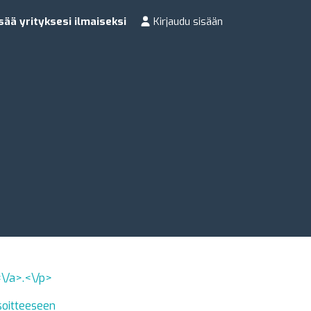
sää yrityksesi ilmaiseksi
Kirjaudu sisään
<\/a>.<\/p>
osoitteeseen