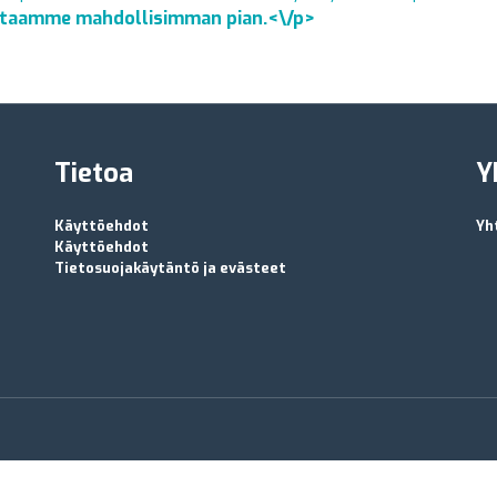
astaamme mahdollisimman pian.<\/p>
Tietoa
Y
Käyttöehdot
Yh
Käyttöehdot
Tietosuojakäytäntö ja evästeet