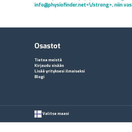
info@physiofinder.net
<\/strong>, niin v
Osastot
Tietoa meistä
Kirjaudu sisään
Lisää yrityksesi ilmaiseksi
Blogi
Valitse maasi