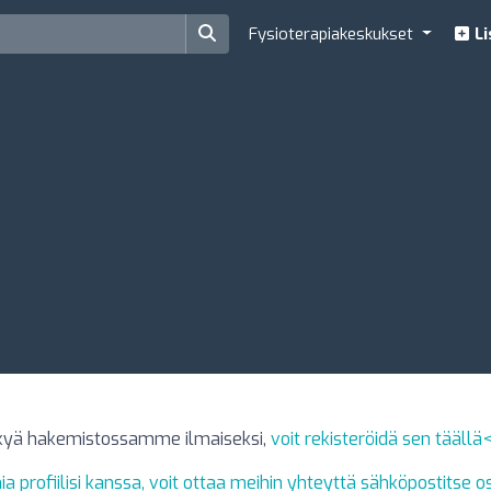
Fysioterapiakeskukset
Li
näkyä hakemistossamme ilmaiseksi,
voit rekisteröidä sen täällä
mia profiilisi kanssa, voit ottaa meihin yhteyttä sähköpostitse 